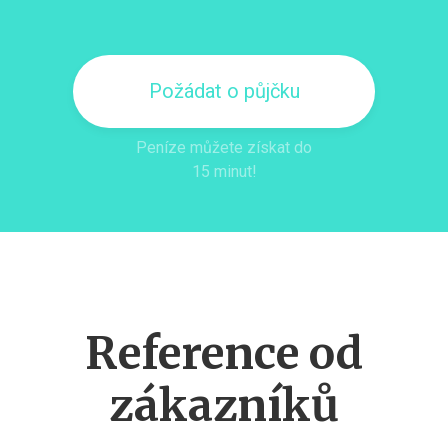
Požádat o půjčku
Peníze můžete získat do
15 minut!
Reference od
zákazníků