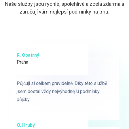
Naše služby jsou rychlé, spolehlivé a zcela zdarma a
zaručují vám nejlepší podmínky na trhu.
R. Opatrný
K. Novák
Praha
Brno
Půjčuji si celkem pravidelně. Díky této službě
Půjčuji si celkem pravidelně. Díky této službě
jsem dostal vždy nejvýhodnější podmínky
jsem dostal vždy nejvýhodnější podmínky
půjčky.
půjčky.
O. Hrubý
D. Starý