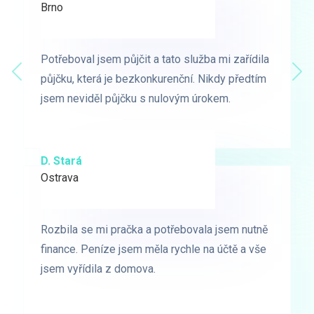
Brno
Praha
Potřeboval jsem půjčit a tato služba mi zařídila
Potřeboval jsem půjčit a tato služba mi zařídila
Předchozí
půjčku, která je bezkonkurenční. Nikdy předtím
půjčku, která je bezkonkurenční. Nikdy předtím
Dal
jsem neviděl půjčku s nulovým úrokem.
jsem neviděl půjčku s nulovým úrokem.
D. Stará
L. Milá
Ostrava
Ostrava
Rozbila se mi pračka a potřebovala jsem nutně
Rozbila se mi pračka a potřebovala jsem nutně
finance. Peníze jsem měla rychle na účtě a vše
finance. Peníze jsem měla rychle na účtě a vše
jsem vyřídila z domova.
jsem vyřídila z domova.